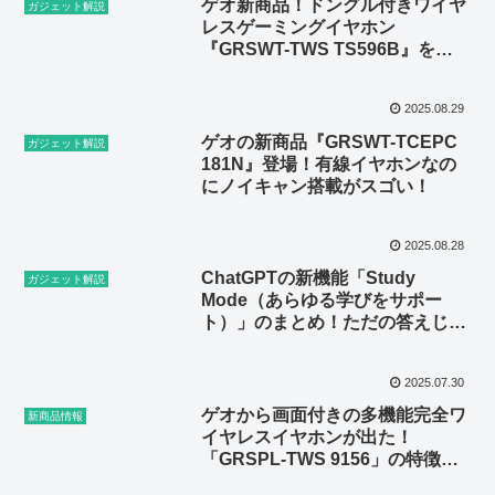
ゲオ新商品！ドングル付きワイヤ
ガジェット解説
レスゲーミングイヤホン
『GRSWT-TWS TS596B』を紹
介！
2025.08.29
ゲオの新商品『GRSWT-TCEPC
ガジェット解説
181N』登場！有線イヤホンなの
にノイキャン搭載がスゴい！
2025.08.28
ChatGPTの新機能「Study
ガジェット解説
Mode（あらゆる学びをサポー
ト）」のまとめ！ただの答えじゃ
ない学び方とは？
2025.07.30
ゲオから画面付きの多機能完全ワ
新商品情報
イヤレスイヤホンが出た！
「GRSPL-TWS 9156」の特徴を
まとめます！