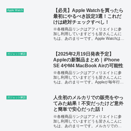
【必見】Apple Watchを買ったら
Apple Watch
最初にやるべき設定3選！これだ
けは絶対チェックすべし！
※各種商品リンクはアフィリエイトに参
加し利用していますどうも皆さんこんに
ちは、あのまりーです。Apple Watchは、
時間の確認や通知のチェック、健康管理
など、さまざまなシーンで役立つスマー
トウォッチです。ですが、デフォルトの
【2025年2月19日発表予定】
ガジェット解説
状態のままだ...
Appleの新製品まとめ｜iPhone
SE 4やM4 MacBook Airの可能性
※各種商品リンクはアフィリエイトに参
加し利用していますどうも皆さんこんに
ちは、あのまりーです。Appleが毎年行う
新製品発表イベントは、多くのユーザー
が心待ちにする一大ニュースです。2025
年2月19日に予告されている今回のイベン
人生初のメルカリでの販売をやっ
ガジェット解説
トも、世界...
てみた結果！不安だったけど意外
と簡単で安心だった話！
※各種商品リンクはアフィリエイトに参
加し利用していますどうも皆さんこんに
ちは、あのまりーです。メルカリでの出
品が気になるけど、「初めてのメルカリ