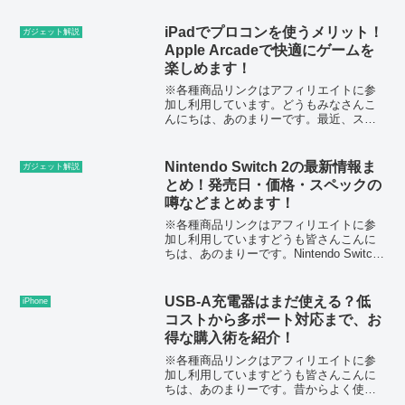
は不安…」「個人間取引ってトラブルが
多いのでは？」と心配で登録だけして止
iPadでプロコンを使うメリット！
ガジェット解説
まっている人も多いのでは...
Apple Arcadeで快適にゲームを
楽しめます！
※各種商品リンクはアフィリエイトに参
加し利用しています。どうもみなさんこ
んにちは、あのまりーです。最近、スマ
ートフォンやタブレットでのゲームプレ
イが一般的になり、特にApple Arcadeの
登場により、iPhoneやiPadなどのデバイ
Nintendo Switch 2の最新情報ま
ガジェット解説
ス...
とめ！発売日・価格・スペックの
噂などまとめます！
※各種商品リンクはアフィリエイトに参
加し利用していますどうも皆さんこんに
ちは、あのまりーです。Nintendo Switch
2（仮称）は、Nintendo Switchの後継機
として2025年に登場すると予想されてい
る最新ゲーム機です。現...
USB-A充電器はまだ使える？低
iPhone
コストから多ポート対応まで、お
得な購入術を紹介！
※各種商品リンクはアフィリエイトに参
加し利用していますどうも皆さんこんに
ちは、あのまりーです。昔からよく使わ
れていたUSB-A充電器は、その使いやす