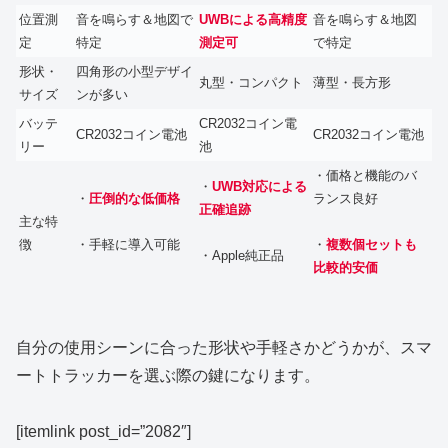
位置測
音を鳴らす＆地図で
UWBによる高精度
音を鳴らす＆地図
定
特定
測定可
で特定
形状・
四角形の小型デザイ
丸型・コンパクト
薄型・長方形
サイズ
ンが多い
バッテ
CR2032コイン電
CR2032コイン電池
CR2032コイン電池
リー
池
・価格と機能のバ
・
UWB対応による
・
圧倒的な低価格
ランス良好
正確追跡
主な特
徴
・手軽に導入可能
・
複数個セットも
・Apple純正品
比較的安価
自分の使用シーンに合った形状や手軽さかどうかが、スマ
ートトラッカーを選ぶ際の鍵になります。
[itemlink post_id=”2082″]