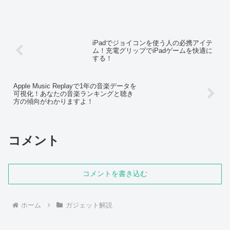
さや互換性の広さから、多くのデバイス
に対応してきました。しかし、急速充電
の需要が高まるにつれ...
iPadでジョイコンを使う人の必携アイテ
ム！充電グリップでiPadゲームを快適に
する！
Apple Music Replayで1年の音楽データを
可視化！あなたの音楽ランキングと聴き
方の傾向がわかりますよ！
コメント
コメントを書き込む
ホーム
ガジェット解説