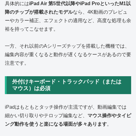
具体的には
iPad Air 第5世代以降やiPad ProといったM1以
降のチップが搭載されたモデル
なら、4K動画のプレビュ
ーやカラー補正、エフェクトの適用など、高度な処理も余
裕を持ってこなせます。
一方、それ以前のAシリーズチップを搭載した機種では、
編集内容が重くなると動作が遅くなるケースがあるので要
注意です。
外付けキーボード・トラックパッド（または
マウス）は必須
iPadはもともとタッチ操作が主流ですが、動画編集では
細かい切り取りやテロップ編集など、
マウス操作やタイピ
ング動作を使うと楽になる場面が多々あります
。