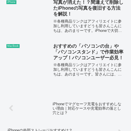
アップが欠かせません。写真や連絡先、
写真が消えた！？間違えて削除し
iPhone
アプリの設定など、...
たiPhoneの写真を復旧する方法
を解説！
※各種商品リンクはアフィリエイトに参
加し利用していますどうも皆さんこんに
ちは、あのまりーです。iPhoneで大切な
写真をうっかり削除してしまうと、「も
う戻らないかも」と不安になりますよ
ね。ですが、iPhoneの写真は削除しても
おすすめの「パソコンの台」や
MacBook
すぐ完全に消え...
「パソコンスタンド」で作業効率
アップ！パソコンユーザー必見！
※各種商品リンクはアフィリエイトに参
加し利用していますどうも皆さんこんに
ちは、あのまりーです。皆さんには、パ
ソコンを日常的に使う中で、姿勢が悪く
なってしまったり、デスクが散らかって
作業スペースが狭く感じたりした経験は
ありませんか？長時間の作...
iPhoneでマグセーフ充電をおすすめしな
い理由｜対応ケースや充電効率の落とし
穴とは？
iPhoneの外部ストレージおすすめは？