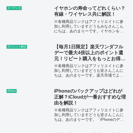
「本当に自分に必要？」「買っても使い
こなせる？」と迷っている人は多いと思
イヤホンの寿命ってどれくらい？
オーディオ
います。私自身...
有線・ワイヤレス共に解説！
※各種商品リンクはアフィリエイトに参
加し利用していますどうもみなさんこん
にちは、あのまりーです。イヤホンを選
ぶ際、音質やデザイン、機能性や価格を
よく重視するでしょう。しかしあなた
は、新しいイヤホンを購入する前に、そ
【毎月1日限定】楽天ワンダフル
ガジェット解説
の耐久性や寿命について知り...
デーで最大4倍以上のポイント還
元！リピート購入をもっとお得
に！
※各種商品リンクはアフィリエイトに参
加し利用していますどうも皆さんこんに
ちは、あのまりーです。楽天市場でよく
買い物をするなら、毎月1日に開催される
「楽天ワンダフルデー」は要チェックで
す。実はこのキャンペーンを活用するだ
iPhoneのバックアップはどれが
iPhone
けで、誰でもポイント4...
正解？iCloudが一番おすすめな理
由を解説！
※各種商品リンクはアフィリエイトに参
加し利用していますどうも皆さんこんに
ちは、あのまりーです。「iPhoneのデー
タが消えてしまった…」というようなト
ラブルを避けるためには、日頃のバック