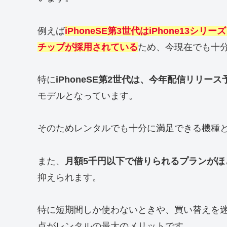
例えば
iPhoneSE第3世代はiPhone13シ
チップが採用されている
ため、今現在でも十
特に
iPhoneSE第2世代は、今年配信リリース
モデルとなっています。
そのためレンタルでも十分に満足できる機種
また、
月額5千円以下で借りられるプランがほ
抑えられます。
特に短期間しか使わないときや、買い替えを
点がレンタルの最大のメリットです。