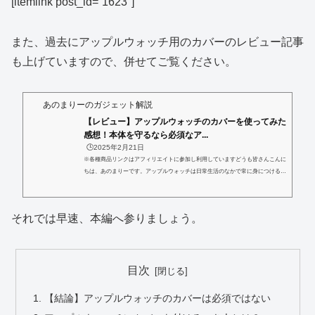
[itemlink post_id=”1623″]
また、過去にアップルウォッチ用のカバーのレビュー記事
も上げていますので、併せてご覧ください。
あのまりーのガジェット解説
【レビュー】アップルウォッチのカバーを使ってみた
感想！本体を守るなら必須なア...
🕒️2025年2月21日
※各種商品リンクはアフィリエイトに参加し利用していますどうも皆さんこんに
ちは、あのまりーです。アップルウォッチは日常生活のなかで常に身につけるこ
とが多いデバイスです。気づかないうちに机の角にぶつけてしまったり、バッグ
の中で他の物と擦れてしまったりと、ちょっとしたアクシデントで本体や画面に
細かな傷がつくことも少なくありません。特に光沢感のあるジェットブラックな
それでは早速、本編へ参りましょう。
どのカラーは、指紋や汚れだけでなく、わずかな擦れ傷でも目立ちやすいのが難
点です。こうした傷やダメージからアップルウォッチを守る手段として、...
目次
【結論】アップルウォッチのカバーは必須ではない