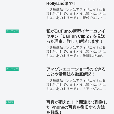
Hollylandまで！
※各種商品リンクはアフィリエイトに参
加し利用していますどうも皆さんこんに
ちは、あのまりーです。現代ではスマホ
でビデオ通話やオンライン会議をする機
会が増え、動画撮影や配信も手軽に行え
る時代になりました。しかし、スマホに
私がEarFunの新型イヤーカフイ
オーディオ
内蔵されているマイクだけ...
ヤホン「EarFun Clip 2」を見送
った理由。詳しく解説します！
※各種商品リンクはアフィリエイトに参
加し利用していますどうも皆さんこんに
ちは、あのまりーです。先日EarFunのイ
ヤーカフ型ワイヤレスイヤホンの新型
「EarFun Clip 2」が発表され、初代を愛
用している私としてはかなり気になるア
アマゾンエコーショー5のできる
オーディオ
イテム...
ことや活用法を徹底解説！
※各種商品リンクはアフィリエイトに参
加し利用していますどうも皆さんこんに
ちは、あのまりーです。「アマゾンエコ
ーショー5（Amazon Echo Show 5)」
は、小型スマートディスプレイとして人
気を集めている製品です。しかし皆さん
写真が消えた！？間違えて削除し
iPhone
の中に、...
たiPhoneの写真を復旧する方法
を解説！