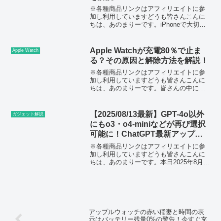
※各種商品リンクはアフィリエイトに参
加し利用していますどうも皆さんこんに
ちは、あのまりーです。iPhoneで大切な
写真をうっかり削除してしまうと、「も
う戻らないかも」と不安になりますよ
ね。ですが、iPhoneの写真は削除しても
Apple Watchが充電80％で止ま
Apple Watch
すぐ完全に消え...
る？その原因と解除方法を解説！
※各種商品リンクはアフィリエイトに参
加し利用していますどうも皆さんこんに
ちは、あのまりーです。皆さんの中に
は、Apple Watchを使っていると、「なぜ
か80％を超えて充電されない」と疑問に
思うことはありませんか？これは故障や
【2025/08/13最新】GPT-4o以外
ガジェット解説
バッテリー不...
にもo3・o4-miniなどが再び選択
可能に！ChatGPT最新アップデ
ートを解説！
※各種商品リンクはアフィリエイトに参
加し利用していますどうも皆さんこんに
ちは、あのまりーです。本日2025年8月
13日、ChatGPTにおいてGPT-4oをはじめ
としたレガシーモデルが一挙に復活しま
した。これまでGPT-5シリーズだけが選
択...
アップルウォッチの赤い稲妻と時間の表
示はバッテリー残量0%の警告！今すぐ充